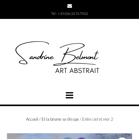
Skip
to
Tél : +33 (0)6.10.74.79.02
content
Accueil
/
Et la brume se disspe
/ Entre ciel et mer 2