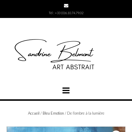
Skip
to
Tél : +33 (0)6.10.74.79.02
content
Accueil
/
Bleu Emotion
/ De l’ombre à la lumière